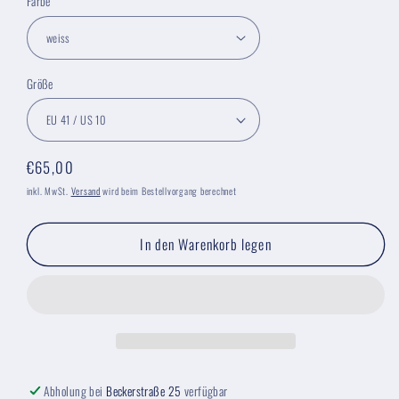
Farbe
Größe
Normaler
€65,00
Preis
inkl. MwSt.
Versand
wird beim Bestellvorgang berechnet
In den Warenkorb legen
Abholung bei
Beckerstraße 25
verfügbar